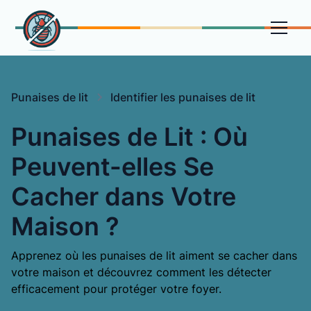
Punaises de lit
Identifier les punaises de lit
Punaises de Lit : Où
Peuvent-elles Se
Cacher dans Votre
Maison ?
Apprenez où les punaises de lit aiment se cacher dans
votre maison et découvrez comment les détecter
efficacement pour protéger votre foyer.