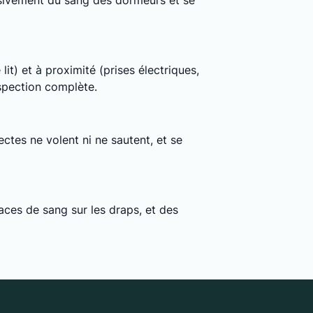
clusivement du sang des dormeurs et se
lit) et à proximité (prises électriques,
nspection complète.
ctes ne volent ni ne sautent, et se
ces de sang sur les draps, et des