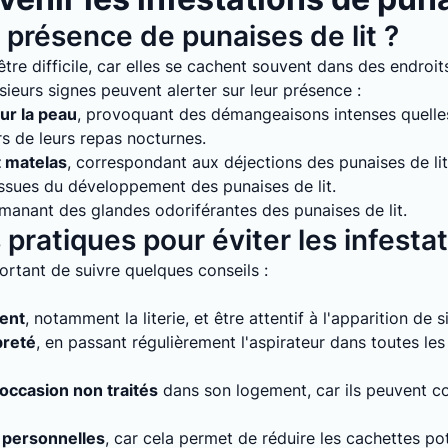
présence de punaises de lit ?
tre difficile, car elles se cachent souvent dans des endroits
sieurs signes peuvent alerter sur leur présence :
ur la peau
, provoquant des démangeaisons intenses quelles 
rs de leurs repas nocturnes.
t matelas
, correspondant aux déjections des punaises de lit
issues du développement des punaises de lit.
émanant des glandes odoriférantes des punaises de lit.
pratiques pour éviter les infesta
mportant de suivre quelques conseils :
ment
, notamment la literie, et être attentif à l'apparition de 
preté
, en passant régulièrement l'aspirateur dans toutes le
'occasion non traités
dans son logement, car ils peuvent con
 personnelles
, car cela permet de réduire les cachettes pot