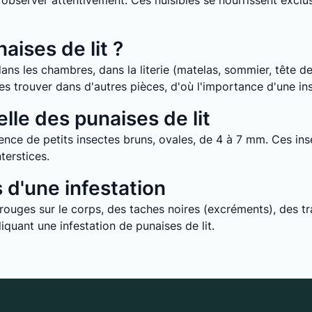
it d’observer attentivement. Ces nuisibles se nourrissent ex
aises de lit ?
ans les chambres, dans la literie (matelas, sommier, tête de 
e les trouver dans d'autres pièces, d'où l'importance d'une i
lle des punaises de lit
nce de petits insectes bruns, ovales, de 4 à 7 mm. Ces inse
terstices.
d'une infestation
uges sur le corps, des taches noires (excréments), des tra
quant une infestation de punaises de lit.