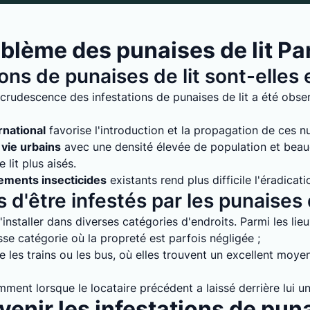
blème des punaises de lit Pa
ions de punaises de lit sont-elle
crudescence des infestations de punaises de lit a été obser
rnational
favorise l'introduction et la propagation de ces nuis
vie urbains
avec une densité élevée de population et bea
lit plus aisés.
tements insecticides
existants rend plus difficile l'éradicati
 d'être infestés par les punaises d
installer dans diverses catégories d'endroits. Parmi les lie
e catégorie où la propreté est parfois négligée ;
 les trains ou les bus, où elles trouvent un excellent moyen
mment lorsque le locataire précédent a laissé derrière lui un
enir les infestations de puna