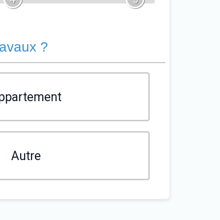
ravaux ?
ppartement
Autre