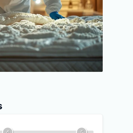
s
4
5