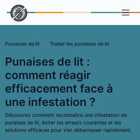
Punaises de lit
Traiter les punaises de lit
Punaises de lit :
comment réagir
efficacement face à
une infestation ?
Découvrez comment reconnaître une infestation de
punaises de lit, éviter les erreurs courantes et les
solutions efficaces pour s’en débarrasser rapidement.