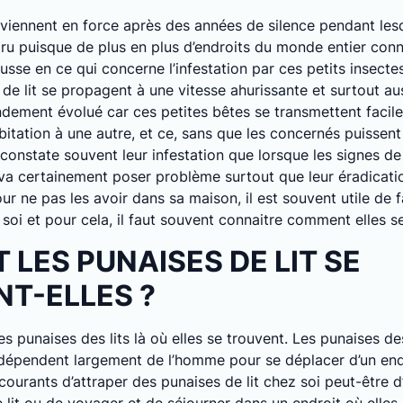
reviennent en force après des années de silence pendant les
aru puisque de plus en plus d’endroits du monde entier con
sse en ce qui concerne l’infestation par ces petits insecte
 de lit se propagent à une vitesse ahurissante et surtout a
dement évolué car ces petites bêtes se transmettent faci
bitation à une autre, et ce, sans que les concernés puissent
constate souvent leur infestation que lorsque les signes de
 va certainement poser problème surtout que leur éradicati
pour ne pas les avoir dans sa maison, il est souvent utile de 
soi et pour cela, il faut souvent connaitre comment elles 
LES PUNAISES DE LIT SE
T-ELLES ?
s punaises des lits là où elles se trouvent. Les punaises des
dépendent largement de l’homme pour se déplacer d’un endroi
ourants d’attraper des punaises de lit chez soi peut-être d