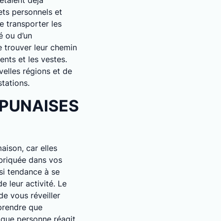
étaient déjà
ets personnels et
e transporter les
é ou d’un
e trouver leur chemin
ents et les vestes.
velles régions et de
stations.
 PUNAISES
aison, car elles
abriquée dans vos
si tendance à se
e leur activité. Le
de vous réveiller
prendre que
haque personne réagit