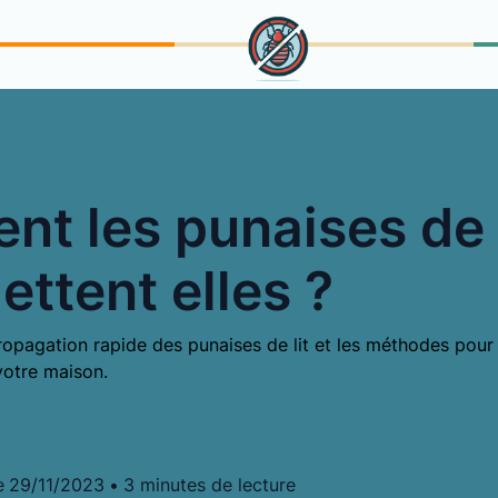
t les punaises de l
ettent elles ?
ropagation rapide des punaises de lit et les méthodes pour 
votre maison.
e
29/11/2023
•
3 minutes de lecture