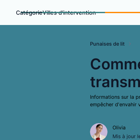
Catégorie
Villes d'intervention
Punaises de lit
Commen
transm
Informations sur la p
empêcher d'envahir 
Olivia
Mis à jour l