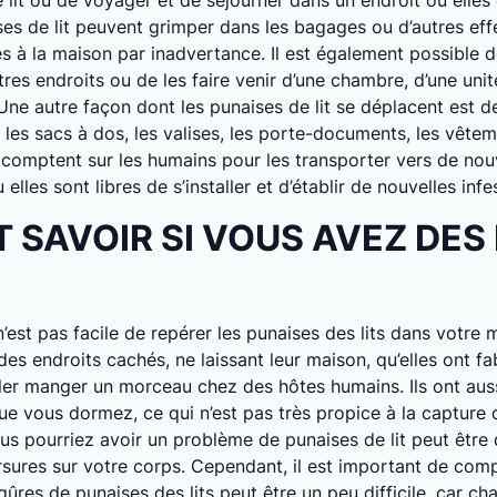
lit ou de voyager et de séjourner dans un endroit où elles 
ses de lit peuvent grimper dans les bagages ou d’autres eff
s à la maison par inadvertance. Il est également possible d
utres endroits ou de les faire venir d’une chambre, d’une unit
Une autre façon dont les punaises de lit se déplacent est d
 les sacs à dos, les valises, les porte-documents, les vêtem
 comptent sur les humains pour les transporter vers de nou
lles sont libres de s’installer et d’établir de nouvelles infe
SAVOIR SI VOUS AVEZ DES
’est pas facile de repérer les punaises des lits dans votre m
es endroits cachés, ne laissant leur maison, qu’elles ont f
ler manger un morceau chez des hôtes humains. Ils ont aus
ue vous dormez, ce qui n’est pas très propice à la capture d
s pourriez avoir un problème de punaises de lit peut être 
sures sur votre corps. Cependant, il est important de com
piqûres de punaises des lits peut être un peu difficile, car c