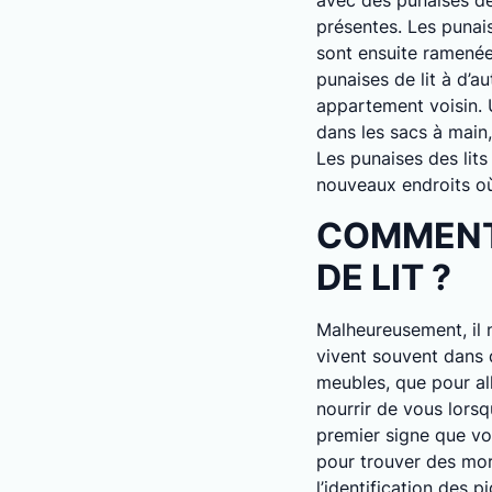
avec des punaises de 
présentes. Les punai
sont ensuite ramenée
punaises de lit à d’a
appartement voisin. 
dans les sacs à main,
Les punaises des lits
nouveaux endroits où e
COMMENT 
DE LIT ?
Malheureusement, il n
vivent souvent dans d
meubles, que pour al
nourrir de vous lorsq
premier signe que vou
pour trouver des mor
l’identification des 