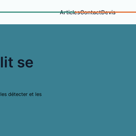
Articles
Contact
Devis
it se
les détecter et les