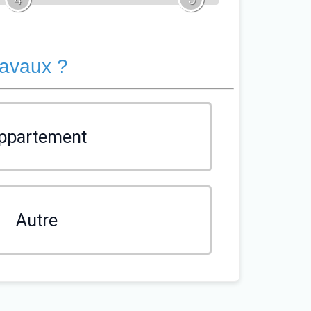
ravaux ?
ppartement
Autre