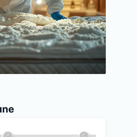
une
4
5