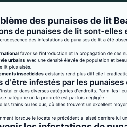
blème des punaises de lit B
ions de punaises de lit sont-elle
crudescence des infestations de punaises de lit a été obse
rnational
favorise l'introduction et la propagation de ces nuis
vie urbains
avec une densité élevée de population et bea
lit plus aisés.
tements insecticides
existants rend plus difficile l'éradicati
 d'être infestés par les punaises d
installer dans diverses catégories d'endroits. Parmi les lie
e catégorie où la propreté est parfois négligée ;
 les trains ou les bus, où elles trouvent un excellent moyen
mment lorsque le locataire précédent a laissé derrière lui un
enir les infestations de puna