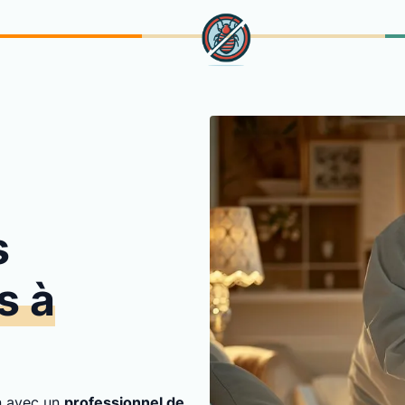
s
s à
on avec un
professionnel de