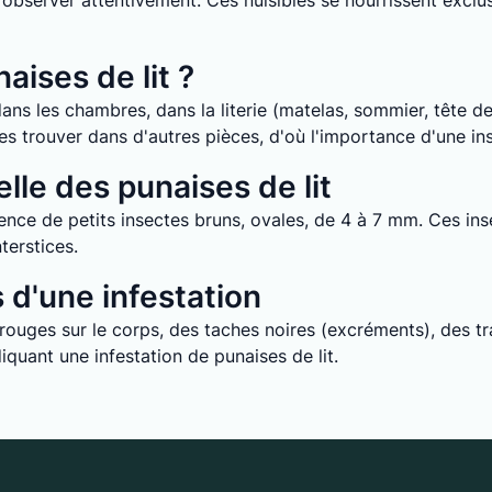
it d’observer attentivement. Ces nuisibles se nourrissent ex
aises de lit ?
ans les chambres, dans la literie (matelas, sommier, tête de 
e les trouver dans d'autres pièces, d'où l'importance d'une i
lle des punaises de lit
nce de petits insectes bruns, ovales, de 4 à 7 mm. Ces inse
terstices.
d'une infestation
uges sur le corps, des taches noires (excréments), des tra
quant une infestation de punaises de lit.