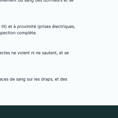
clusivement du sang des dormeurs et se
lit) et à proximité (prises électriques,
nspection complète.
ctes ne volent ni ne sautent, et se
ces de sang sur les draps, et des