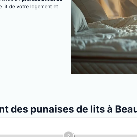
e lit de votre logement et
nt des punaises de lits à Bea
3