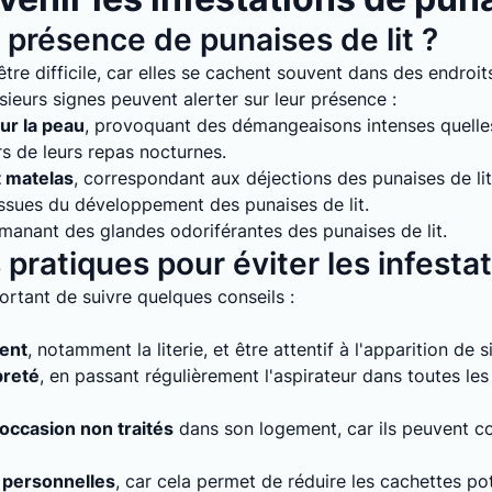
présence de punaises de lit ?
tre difficile, car elles se cachent souvent dans des endroits
sieurs signes peuvent alerter sur leur présence :
ur la peau
, provoquant des démangeaisons intenses quelles 
rs de leurs repas nocturnes.
t matelas
, correspondant aux déjections des punaises de lit
issues du développement des punaises de lit.
émanant des glandes odoriférantes des punaises de lit.
pratiques pour éviter les infesta
mportant de suivre quelques conseils :
ment
, notamment la literie, et être attentif à l'apparition de 
preté
, en passant régulièrement l'aspirateur dans toutes le
'occasion non traités
dans son logement, car ils peuvent con
 personnelles
, car cela permet de réduire les cachettes pot