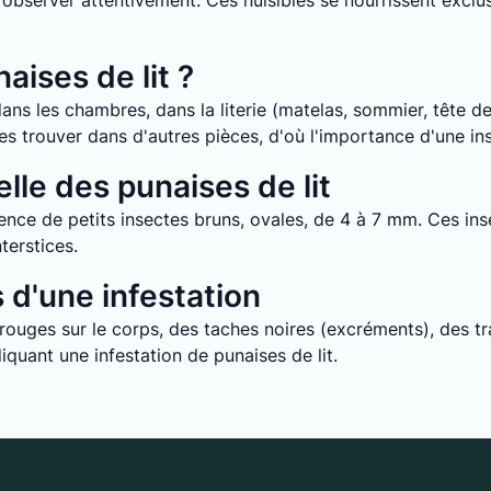
it d’observer attentivement. Ces nuisibles se nourrissent ex
aises de lit ?
ans les chambres, dans la literie (matelas, sommier, tête de 
e les trouver dans d'autres pièces, d'où l'importance d'une i
lle des punaises de lit
nce de petits insectes bruns, ovales, de 4 à 7 mm. Ces inse
terstices.
d'une infestation
uges sur le corps, des taches noires (excréments), des tra
quant une infestation de punaises de lit.