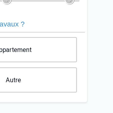
ravaux ?
ppartement
Autre