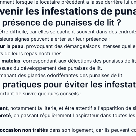
mment lorsque le locataire précédent a laissé derrière lui un
enir les infestations de puna
présence de punaises de lit ?
tre difficile, car elles se cachent souvent dans des endroits
sieurs signes peuvent alerter sur leur présence :
ur la peau
, provoquant des démangeaisons intenses quelles 
rs de leurs repas nocturnes.
t matelas
, correspondant aux déjections des punaises de lit
issues du développement des punaises de lit.
émanant des glandes odoriférantes des punaises de lit.
pratiques pour éviter les infesta
mportant de suivre quelques conseils :
ment
, notamment la literie, et être attentif à l'apparition de 
preté
, en passant régulièrement l'aspirateur dans toutes le
'occasion non traités
dans son logement, car ils peuvent con