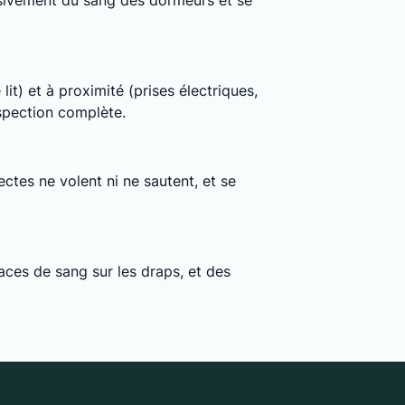
clusivement du sang des dormeurs et se
lit) et à proximité (prises électriques,
nspection complète.
ctes ne volent ni ne sautent, et se
ces de sang sur les draps, et des