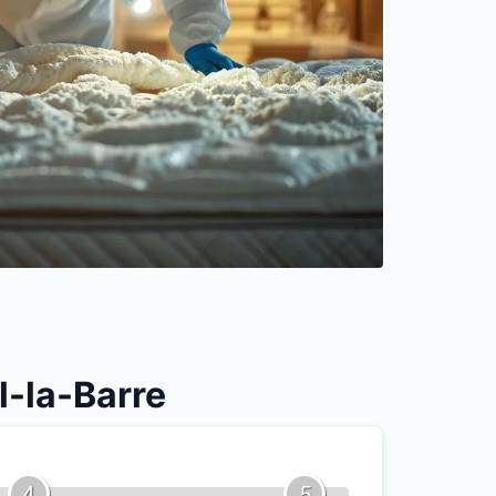
l-la-Barre
4
5