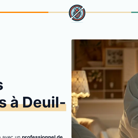
s
s à Deuil-
on avec un
professionnel de