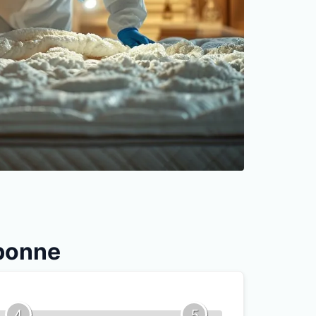
ubonne
4
5