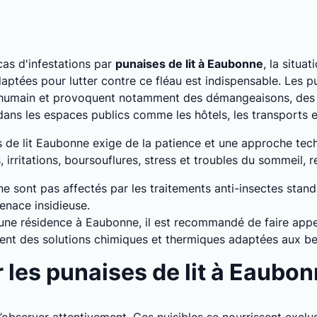
as d'infestations par
punaises de lit à Eaubonne
, la situa
ptées pour lutter contre ce fléau est indispensable. Les pu
 humain et provoquent notamment des démangeaisons, des a
 dans les espaces publics comme les hôtels, les transports
es de lit Eaubonne exige de la patience et une approche te
rritations, boursouflures, stress et troubles du sommeil, ren
 ne sont pas affectés par les traitements anti-insectes stan
enace insidieuse.
s une résidence à Eaubonne, il est recommandé de faire appe
sent des solutions chimiques et thermiques adaptées aux be
les punaises de lit à Eaubon