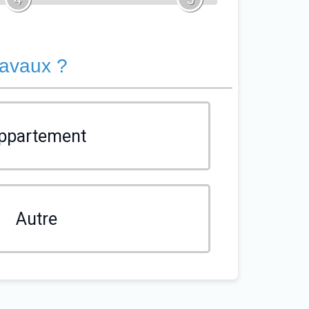
ravaux ?
ppartement
Autre