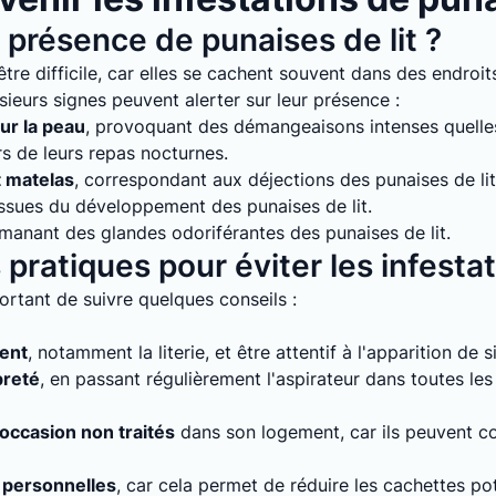
présence de punaises de lit ?
tre difficile, car elles se cachent souvent dans des endroits
sieurs signes peuvent alerter sur leur présence :
ur la peau
, provoquant des démangeaisons intenses quelles 
rs de leurs repas nocturnes.
t matelas
, correspondant aux déjections des punaises de lit
issues du développement des punaises de lit.
émanant des glandes odoriférantes des punaises de lit.
pratiques pour éviter les infesta
mportant de suivre quelques conseils :
ment
, notamment la literie, et être attentif à l'apparition de 
preté
, en passant régulièrement l'aspirateur dans toutes le
'occasion non traités
dans son logement, car ils peuvent con
 personnelles
, car cela permet de réduire les cachettes pot