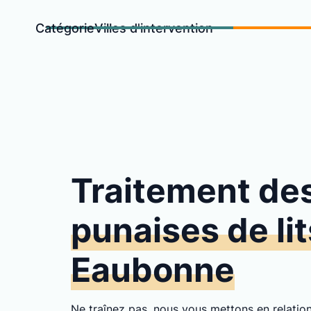
Catégorie
Villes d'intervention
Traitement de
punaises de lit
Eaubonne
Ne traînez pas, nous vous mettons en relati