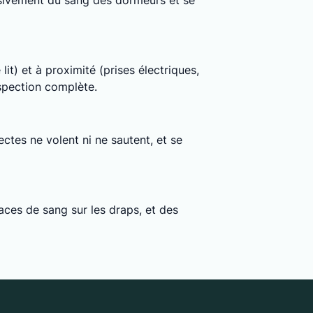
clusivement du sang des dormeurs et se
lit) et à proximité (prises électriques,
nspection complète.
ctes ne volent ni ne sautent, et se
ces de sang sur les draps, et des