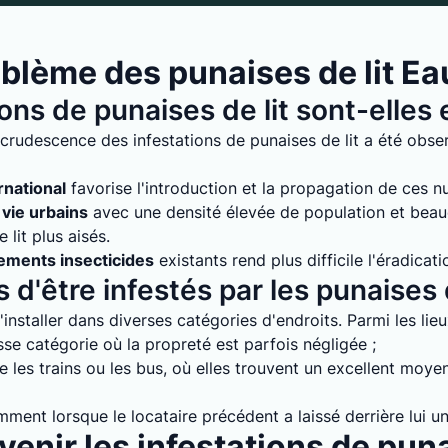
blème des punaises de lit E
ions de punaises de lit sont-elle
crudescence des infestations de punaises de lit a été obse
rnational
favorise l'introduction et la propagation de ces nuis
vie urbains
avec une densité élevée de population et bea
lit plus aisés.
tements insecticides
existants rend plus difficile l'éradicati
 d'être infestés par les punaises d
installer dans diverses catégories d'endroits. Parmi les lie
e catégorie où la propreté est parfois négligée ;
 les trains ou les bus, où elles trouvent un excellent moyen
mment lorsque le locataire précédent a laissé derrière lui un
enir les infestations de puna