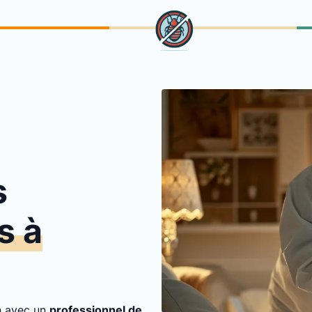
s
s à
on avec un
professionnel de