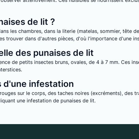
it d’observer attentivement. Ces nuisibles se nourrissent ex
aises de lit ?
ans les chambres, dans la literie (matelas, sommier, tête de 
e les trouver dans d'autres pièces, d'où l'importance d'une i
lle des punaises de lit
nce de petits insectes bruns, ovales, de 4 à 7 mm. Ces inse
terstices.
d'une infestation
uges sur le corps, des taches noires (excréments), des tra
quant une infestation de punaises de lit.