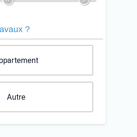
ravaux ?
ppartement
Autre