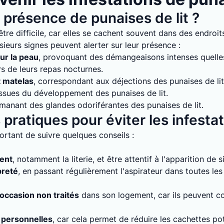
présence de punaises de lit ?
tre difficile, car elles se cachent souvent dans des endroits
sieurs signes peuvent alerter sur leur présence :
ur la peau
, provoquant des démangeaisons intenses quelles 
rs de leurs repas nocturnes.
t matelas
, correspondant aux déjections des punaises de lit
issues du développement des punaises de lit.
émanant des glandes odoriférantes des punaises de lit.
pratiques pour éviter les infesta
mportant de suivre quelques conseils :
ment
, notamment la literie, et être attentif à l'apparition de 
preté
, en passant régulièrement l'aspirateur dans toutes le
'occasion non traités
dans son logement, car ils peuvent con
 personnelles
, car cela permet de réduire les cachettes pot