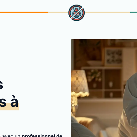
s
s à
on avec un
professionnel de