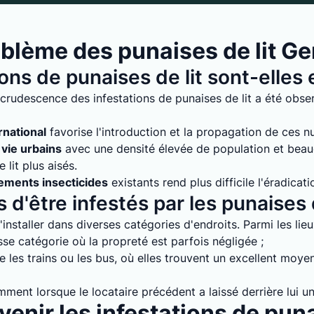
lème des punaises de lit Gen
ions de punaises de lit sont-elle
rudescence des infestations de punaises de lit a été observ
rnational
favorise l'introduction et la propagation de ces nuis
vie urbains
avec une densité élevée de population et bea
lit plus aisés.
tements insecticides
existants rend plus difficile l'éradicati
 d'être infestés par les punaises d
installer dans diverses catégories d'endroits. Parmi les lie
e catégorie où la propreté est parfois négligée ;
 les trains ou les bus, où elles trouvent un excellent moyen
mment lorsque le locataire précédent a laissé derrière lui un
enir les infestations de puna