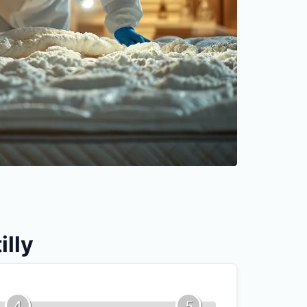
illy
4
5