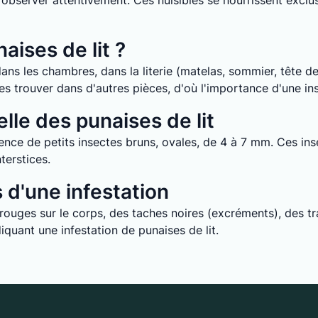
it d’observer attentivement. Ces nuisibles se nourrissent ex
aises de lit ?
ans les chambres, dans la literie (matelas, sommier, tête de 
e les trouver dans d'autres pièces, d'où l'importance d'une i
lle des punaises de lit
nce de petits insectes bruns, ovales, de 4 à 7 mm. Ces inse
terstices.
d'une infestation
uges sur le corps, des taches noires (excréments), des tra
quant une infestation de punaises de lit.