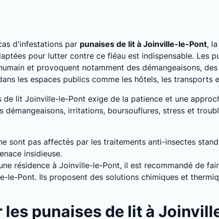
as d'infestations par
punaises de lit à Joinville-le-Pont
, l
ptées pour lutter contre ce fléau est indispensable. Les pu
 humain et provoquent notamment des démangeaisons, des a
 dans les espaces publics comme les hôtels, les transports
s de lit Joinville-le-Pont exige de la patience et une appro
s démangeaisons, irritations, boursouflures, stress et troub
 ne sont pas affectés par les traitements anti-insectes stan
enace insidieuse.
 une résidence à Joinville-le-Pont, il est recommandé de fai
lle-le-Pont. Ils proposent des solutions chimiques et therm
es punaises de lit à Joinvill