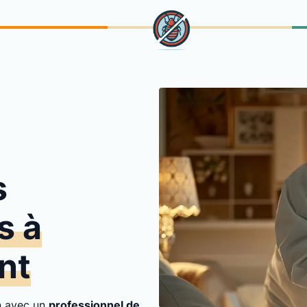
s
s à
nt
on avec un
professionnel de