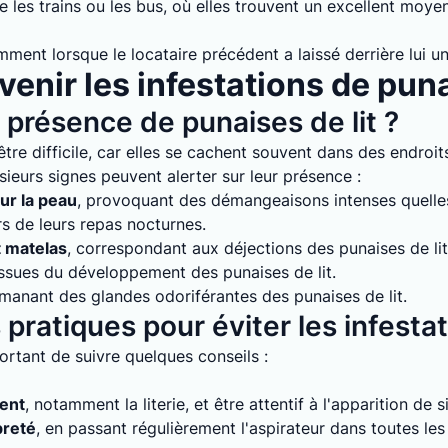
 les trains ou les bus, où elles trouvent un excellent moyen
mment lorsque le locataire précédent a laissé derrière lui un
enir les infestations de puna
présence de punaises de lit ?
tre difficile, car elles se cachent souvent dans des endroits
sieurs signes peuvent alerter sur leur présence :
ur la peau
, provoquant des démangeaisons intenses quelles 
rs de leurs repas nocturnes.
t matelas
, correspondant aux déjections des punaises de lit
issues du développement des punaises de lit.
émanant des glandes odoriférantes des punaises de lit.
pratiques pour éviter les infesta
mportant de suivre quelques conseils :
ment
, notamment la literie, et être attentif à l'apparition de 
preté
, en passant régulièrement l'aspirateur dans toutes le