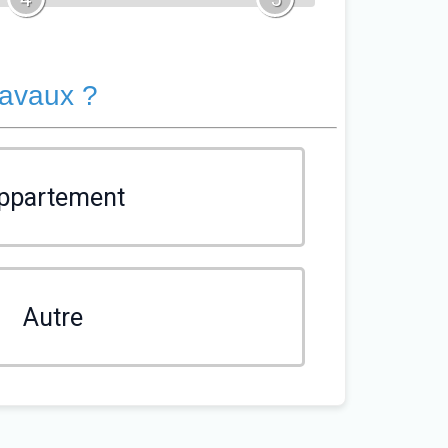
ravaux ?
ppartement
Autre