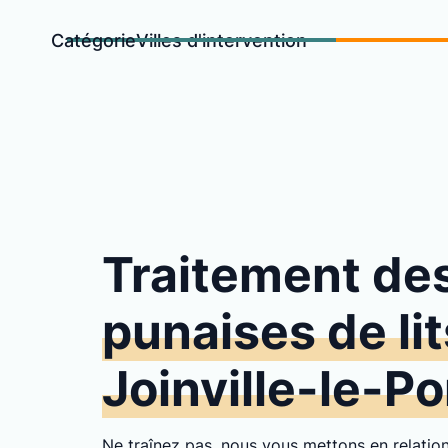
Catégorie
Villes d'intervention
Traitement de
punaises de lit
Joinville-le-Po
Ne traînez pas, nous vous mettons en relati