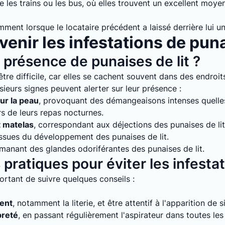
 les trains ou les bus, où elles trouvent un excellent moyen
mment lorsque le locataire précédent a laissé derrière lui un
enir les infestations de puna
présence de punaises de lit ?
tre difficile, car elles se cachent souvent dans des endroits
sieurs signes peuvent alerter sur leur présence :
ur la peau
, provoquant des démangeaisons intenses quelles 
rs de leurs repas nocturnes.
t matelas
, correspondant aux déjections des punaises de lit
issues du développement des punaises de lit.
émanant des glandes odoriférantes des punaises de lit.
pratiques pour éviter les infesta
mportant de suivre quelques conseils :
ment
, notamment la literie, et être attentif à l'apparition de 
preté
, en passant régulièrement l'aspirateur dans toutes le