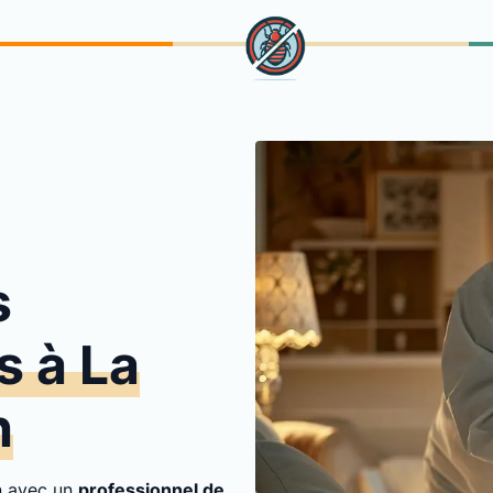
s
s à La
h
on avec un
professionnel de