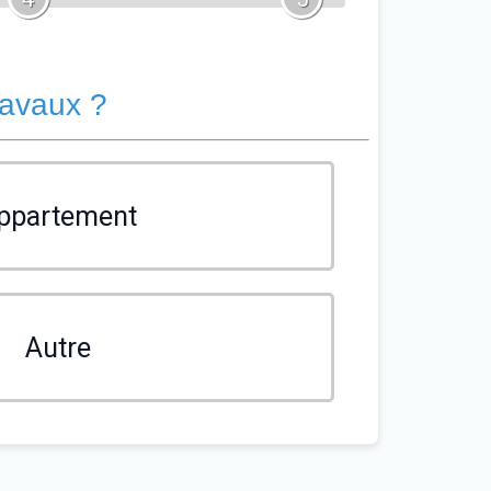
ravaux ?
ppartement
Autre