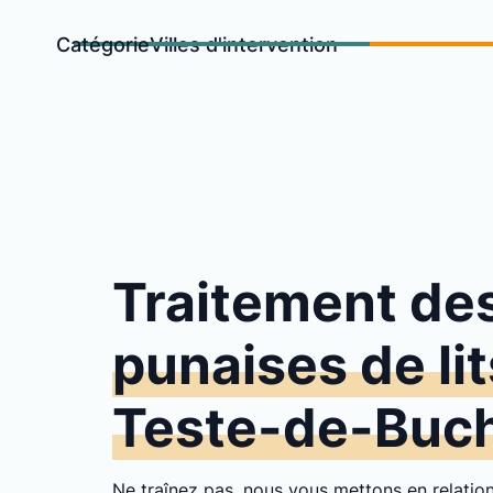
Catégorie
Villes d'intervention
Traitement de
punaises de lit
Teste-de-Buc
Ne traînez pas, nous vous mettons en relati