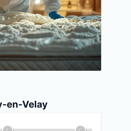
uy-en-Velay
4
5