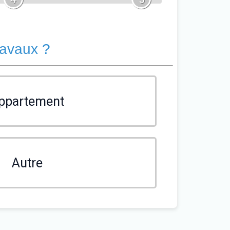
ravaux ?
ppartement
Autre