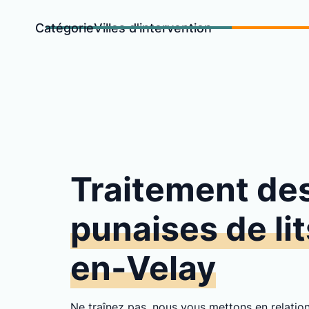
Catégorie
Villes d'intervention
Traitement de
punaises de li
en-Velay
Ne traînez pas, nous vous mettons en relati