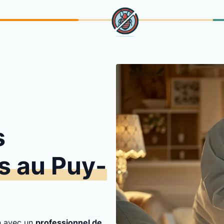
s
ts au Puy-
on avec un
professionnel de