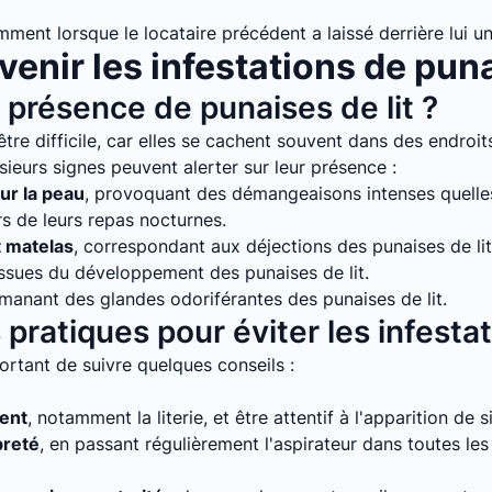
mment lorsque le locataire précédent a laissé derrière lui un
enir les infestations de puna
présence de punaises de lit ?
tre difficile, car elles se cachent souvent dans des endroits
sieurs signes peuvent alerter sur leur présence :
ur la peau
, provoquant des démangeaisons intenses quelles 
rs de leurs repas nocturnes.
t matelas
, correspondant aux déjections des punaises de lit
issues du développement des punaises de lit.
émanant des glandes odoriférantes des punaises de lit.
pratiques pour éviter les infesta
mportant de suivre quelques conseils :
ment
, notamment la literie, et être attentif à l'apparition de 
preté
, en passant régulièrement l'aspirateur dans toutes le