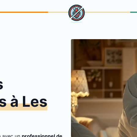
s
s à Les
on avec un
professionnel de