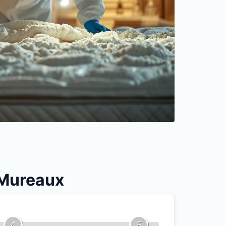
s Mureaux
4
5