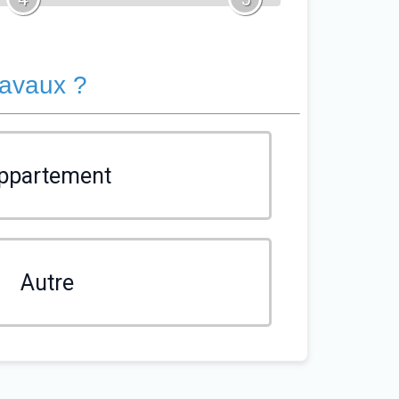
ravaux ?
ppartement
Autre