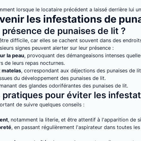
mment lorsque le locataire précédent a laissé derrière lui un
enir les infestations de puna
présence de punaises de lit ?
tre difficile, car elles se cachent souvent dans des endroits
sieurs signes peuvent alerter sur leur présence :
ur la peau
, provoquant des démangeaisons intenses quelles 
rs de leurs repas nocturnes.
t matelas
, correspondant aux déjections des punaises de lit
issues du développement des punaises de lit.
émanant des glandes odoriférantes des punaises de lit.
pratiques pour éviter les infesta
mportant de suivre quelques conseils :
ment
, notamment la literie, et être attentif à l'apparition de 
preté
, en passant régulièrement l'aspirateur dans toutes le