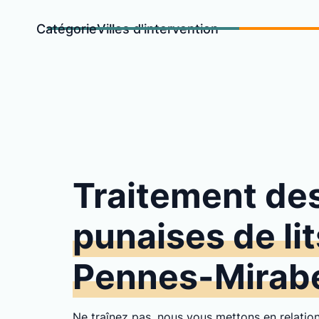
Catégorie
Villes d'intervention
Traitement de
punaises de lit
Pennes-Mirab
Ne traînez pas, nous vous mettons en relati