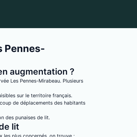
s Pennes-
s en augmentation ?
ervée Les Pennes-Mirabeau. Plusieurs
ibles sur le territoire français.
ucoup de déplacements des habitants
on des punaises de lit.
e lit
ux les plus concernés, on trouve :