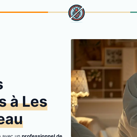
s
s à Les
eau
on avec un
professionnel de