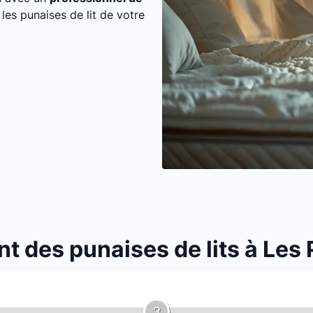
 les punaises de lit de votre
ent des punaises de lits à L
3