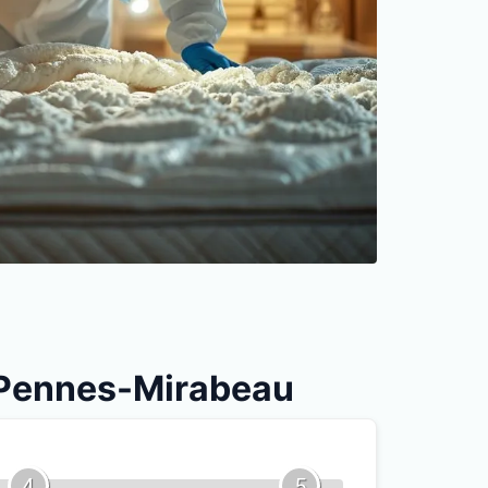
es Pennes-Mirabeau
4
5