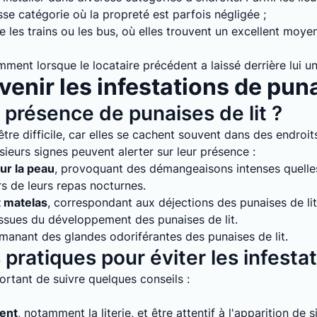
e catégorie où la propreté est parfois négligée ;
 les trains ou les bus, où elles trouvent un excellent moyen
mment lorsque le locataire précédent a laissé derrière lui un
enir les infestations de puna
présence de punaises de lit ?
tre difficile, car elles se cachent souvent dans des endroits
sieurs signes peuvent alerter sur leur présence :
ur la peau
, provoquant des démangeaisons intenses quelles 
rs de leurs repas nocturnes.
t matelas
, correspondant aux déjections des punaises de lit
issues du développement des punaises de lit.
émanant des glandes odoriférantes des punaises de lit.
pratiques pour éviter les infesta
mportant de suivre quelques conseils :
ment
, notamment la literie, et être attentif à l'apparition de 