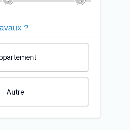
ravaux ?
ppartement
Autre