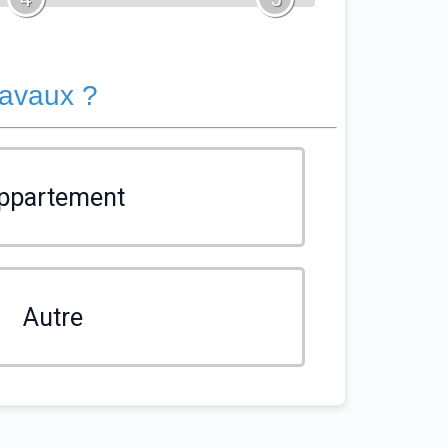
ravaux ?
ppartement
Autre