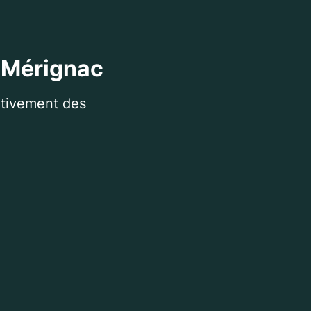
à Mérignac
itivement des