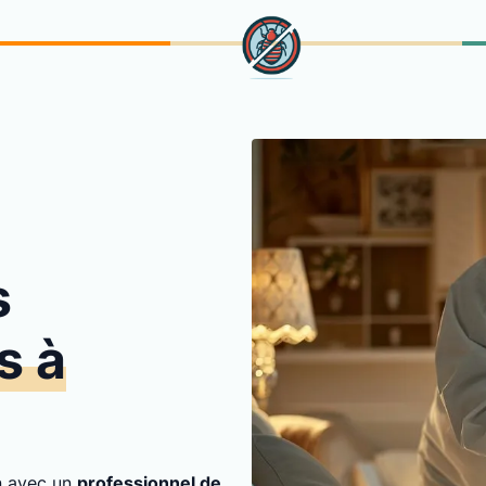
s
s à
on avec un
professionnel de