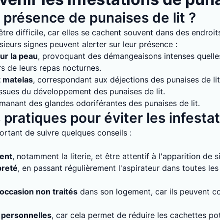
présence de punaises de lit ?
tre difficile, car elles se cachent souvent dans des endroits
sieurs signes peuvent alerter sur leur présence :
ur la peau
, provoquant des démangeaisons intenses quelles 
rs de leurs repas nocturnes.
t matelas
, correspondant aux déjections des punaises de lit
issues du développement des punaises de lit.
émanant des glandes odoriférantes des punaises de lit.
pratiques pour éviter les infesta
mportant de suivre quelques conseils :
ment
, notamment la literie, et être attentif à l'apparition de 
preté
, en passant régulièrement l'aspirateur dans toutes le
'occasion non traités
dans son logement, car ils peuvent con
 personnelles
, car cela permet de réduire les cachettes pot