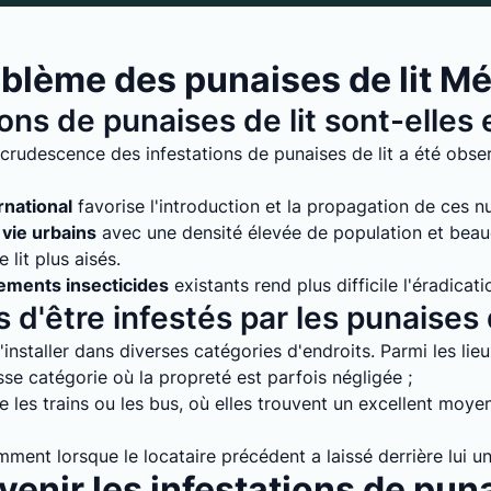
blème des punaises de lit M
ions de punaises de lit sont-elle
crudescence des infestations de punaises de lit a été obse
rnational
favorise l'introduction et la propagation de ces nuis
vie urbains
avec une densité élevée de population et bea
lit plus aisés.
tements insecticides
existants rend plus difficile l'éradicati
 d'être infestés par les punaises d
installer dans diverses catégories d'endroits. Parmi les lie
e catégorie où la propreté est parfois négligée ;
 les trains ou les bus, où elles trouvent un excellent moyen
mment lorsque le locataire précédent a laissé derrière lui un
enir les infestations de puna