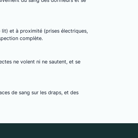
clusivement du sang des dormeurs et se
lit) et à proximité (prises électriques,
nspection complète.
ctes ne volent ni ne sautent, et se
ces de sang sur les draps, et des