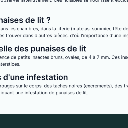
it d’observer attentivement. Ces nuisibles se nourrissent ex
aises de lit ?
ans les chambres, dans la literie (matelas, sommier, tête de 
e les trouver dans d'autres pièces, d'où l'importance d'une i
lle des punaises de lit
nce de petits insectes bruns, ovales, de 4 à 7 mm. Ces inse
terstices.
d'une infestation
uges sur le corps, des taches noires (excréments), des tra
quant une infestation de punaises de lit.