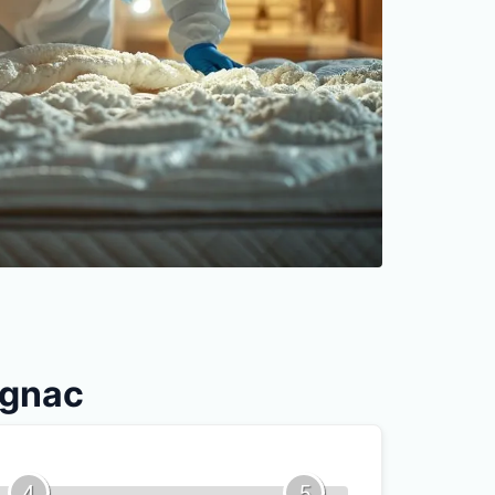
ignac
4
5