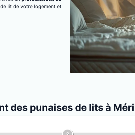
 de lit de votre logement et
nt des punaises de lits à Mér
3