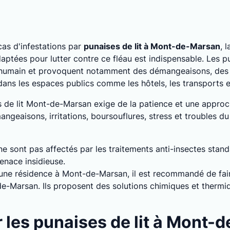
as d'infestations par
punaises de lit à Mont-de-Marsan
, 
ptées pour lutter contre ce fléau est indispensable. Les pu
 humain et provoquent notamment des démangeaisons, des a
 dans les espaces publics comme les hôtels, les transports
es de lit Mont-de-Marsan exige de la patience et une appro
geaisons, irritations, boursouflures, stress et troubles du
 ne sont pas affectés par les traitements anti-insectes stan
enace insidieuse.
s une résidence à Mont-de-Marsan, il est recommandé de fair
-de-Marsan. Ils proposent des solutions chimiques et therm
les punaises de lit à Mont-