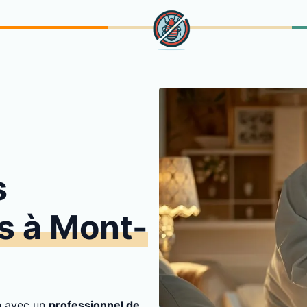
s
ts à Mont-
on avec un
professionnel de