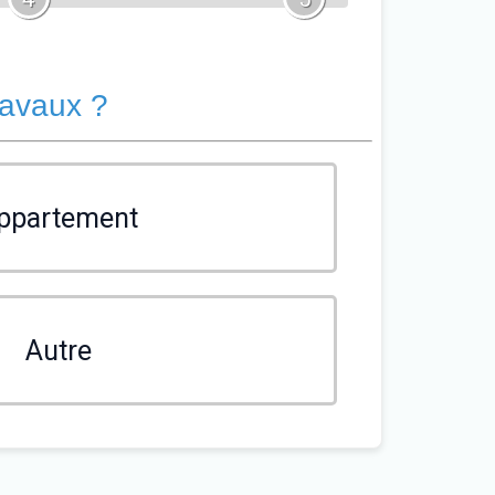
ravaux ?
ppartement
Autre