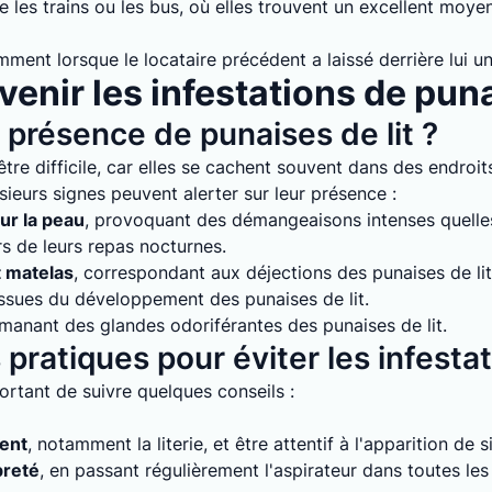
 les trains ou les bus, où elles trouvent un excellent moyen
mment lorsque le locataire précédent a laissé derrière lui un
enir les infestations de puna
présence de punaises de lit ?
tre difficile, car elles se cachent souvent dans des endroits
sieurs signes peuvent alerter sur leur présence :
ur la peau
, provoquant des démangeaisons intenses quelles 
rs de leurs repas nocturnes.
t matelas
, correspondant aux déjections des punaises de lit
issues du développement des punaises de lit.
émanant des glandes odoriférantes des punaises de lit.
pratiques pour éviter les infesta
mportant de suivre quelques conseils :
ment
, notamment la literie, et être attentif à l'apparition de 
preté
, en passant régulièrement l'aspirateur dans toutes le