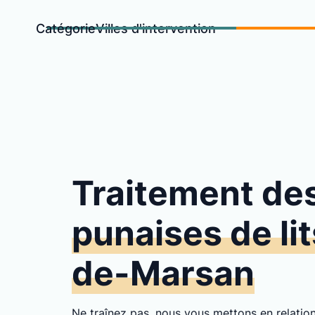
Catégorie
Villes d'intervention
Traitement de
punaises de li
de-Marsan
Ne traînez pas, nous vous mettons en relati