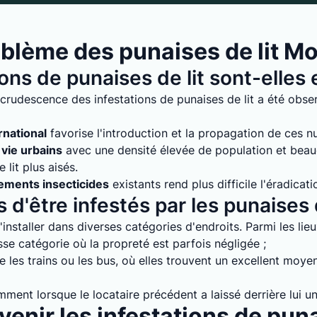
blème des punaises de lit Mo
ions de punaises de lit sont-elle
crudescence des infestations de punaises de lit a été obser
rnational
favorise l'introduction et la propagation de ces nuis
vie urbains
avec une densité élevée de population et bea
lit plus aisés.
tements insecticides
existants rend plus difficile l'éradicati
 d'être infestés par les punaises d
installer dans diverses catégories d'endroits. Parmi les lie
e catégorie où la propreté est parfois négligée ;
 les trains ou les bus, où elles trouvent un excellent moyen
mment lorsque le locataire précédent a laissé derrière lui un
enir les infestations de puna