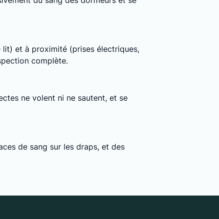
clusivement du sang des dormeurs et se
lit) et à proximité (prises électriques,
nspection complète.
ctes ne volent ni ne sautent, et se
ces de sang sur les draps, et des