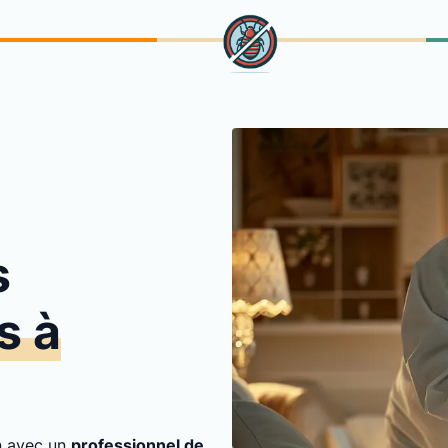
s
s à
on avec un
professionnel de