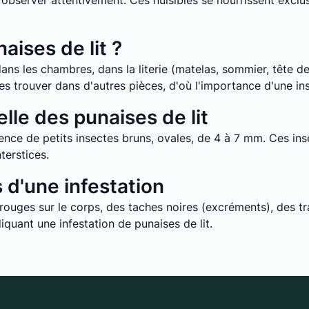
it d’observer attentivement. Ces nuisibles se nourrissent ex
aises de lit ?
ans les chambres, dans la literie (matelas, sommier, tête de 
e les trouver dans d'autres pièces, d'où l'importance d'une i
lle des punaises de lit
nce de petits insectes bruns, ovales, de 4 à 7 mm. Ces inse
terstices.
d'une infestation
uges sur le corps, des taches noires (excréments), des tra
quant une infestation de punaises de lit.