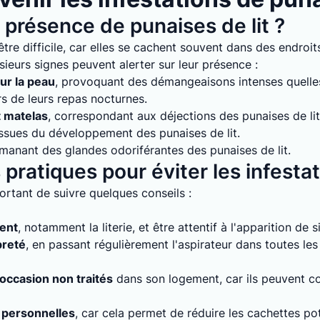
présence de punaises de lit ?
tre difficile, car elles se cachent souvent dans des endroits
sieurs signes peuvent alerter sur leur présence :
ur la peau
, provoquant des démangeaisons intenses quelles 
rs de leurs repas nocturnes.
t matelas
, correspondant aux déjections des punaises de lit
issues du développement des punaises de lit.
émanant des glandes odoriférantes des punaises de lit.
pratiques pour éviter les infesta
mportant de suivre quelques conseils :
ment
, notamment la literie, et être attentif à l'apparition de 
preté
, en passant régulièrement l'aspirateur dans toutes le
'occasion non traités
dans son logement, car ils peuvent con
 personnelles
, car cela permet de réduire les cachettes pot