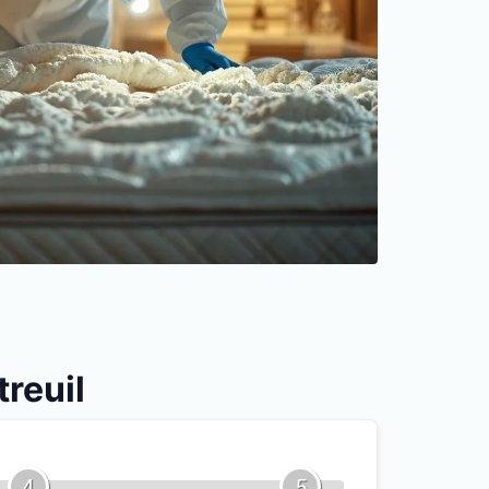
treuil
4
5