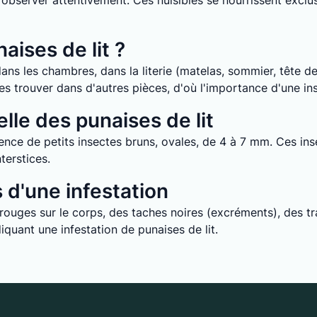
it d’observer attentivement. Ces nuisibles se nourrissent ex
aises de lit ?
ans les chambres, dans la literie (matelas, sommier, tête de 
e les trouver dans d'autres pièces, d'où l'importance d'une i
lle des punaises de lit
nce de petits insectes bruns, ovales, de 4 à 7 mm. Ces inse
terstices.
d'une infestation
uges sur le corps, des taches noires (excréments), des tra
quant une infestation de punaises de lit.