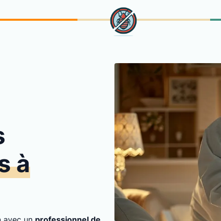
s
s à
on avec un
professionnel de