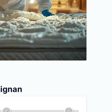
pignan
4
5