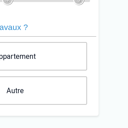
ravaux ?
ppartement
Autre