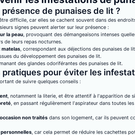
présence de punaises de lit ?
tre difficile, car elles se cachent souvent dans des endroits
sieurs signes peuvent alerter sur leur présence :
ur la peau
, provoquant des démangeaisons intenses quelles 
rs de leurs repas nocturnes.
t matelas
, correspondant aux déjections des punaises de lit
issues du développement des punaises de lit.
émanant des glandes odoriférantes des punaises de lit.
pratiques pour éviter les infesta
mportant de suivre quelques conseils :
ment
, notamment la literie, et être attentif à l'apparition de 
preté
, en passant régulièrement l'aspirateur dans toutes le
'occasion non traités
dans son logement, car ils peuvent con
 personnelles
, car cela permet de réduire les cachettes pot