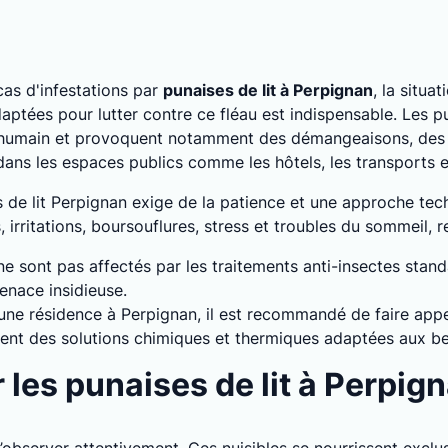
as d'infestations par
punaises de lit à Perpignan
, la situa
ptées pour lutter contre ce fléau est indispensable. Les pu
 humain et provoquent notamment des démangeaisons, des a
 dans les espaces publics comme les hôtels, les transports
es de lit Perpignan exige de la patience et une approche te
rritations, boursouflures, stress et troubles du sommeil, ren
 ne sont pas affectés par les traitements anti-insectes stan
enace insidieuse.
 une résidence à Perpignan, il est recommandé de faire appe
osent des solutions chimiques et thermiques adaptées aux be
es punaises de lit à Perpign