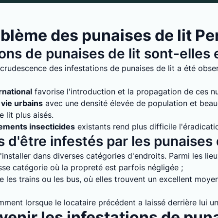
blème des punaises de lit Pe
ions de punaises de lit sont-elle
crudescence des infestations de punaises de lit a été obser
rnational
favorise l'introduction et la propagation de ces nuis
vie urbains
avec une densité élevée de population et bea
lit plus aisés.
tements insecticides
existants rend plus difficile l'éradicati
 d'être infestés par les punaises d
installer dans diverses catégories d'endroits. Parmi les lie
e catégorie où la propreté est parfois négligée ;
 les trains ou les bus, où elles trouvent un excellent moyen
mment lorsque le locataire précédent a laissé derrière lui un
enir les infestations de puna