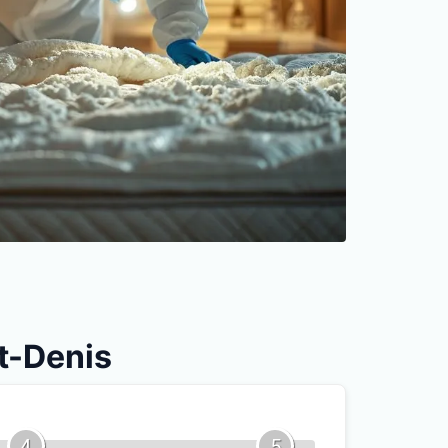
nt-Denis
4
5