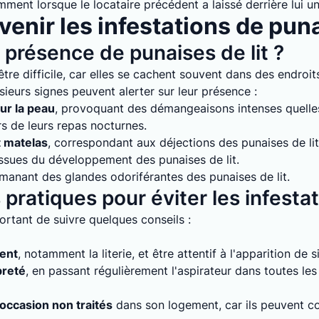
mment lorsque le locataire précédent a laissé derrière lui un
enir les infestations de puna
présence de punaises de lit ?
tre difficile, car elles se cachent souvent dans des endroits
sieurs signes peuvent alerter sur leur présence :
ur la peau
, provoquant des démangeaisons intenses quelles 
rs de leurs repas nocturnes.
t matelas
, correspondant aux déjections des punaises de lit
issues du développement des punaises de lit.
émanant des glandes odoriférantes des punaises de lit.
pratiques pour éviter les infesta
mportant de suivre quelques conseils :
ment
, notamment la literie, et être attentif à l'apparition de 
preté
, en passant régulièrement l'aspirateur dans toutes le
'occasion non traités
dans son logement, car ils peuvent con