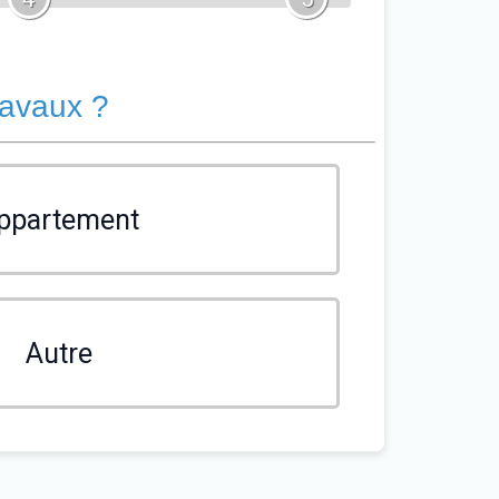
ravaux ?
ppartement
Autre