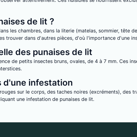
it d’observer attentivement. Ces nuisibles se nourrissent ex
aises de lit ?
ans les chambres, dans la literie (matelas, sommier, tête de 
e les trouver dans d'autres pièces, d'où l'importance d'une i
lle des punaises de lit
nce de petits insectes bruns, ovales, de 4 à 7 mm. Ces inse
terstices.
d'une infestation
uges sur le corps, des taches noires (excréments), des tra
quant une infestation de punaises de lit.