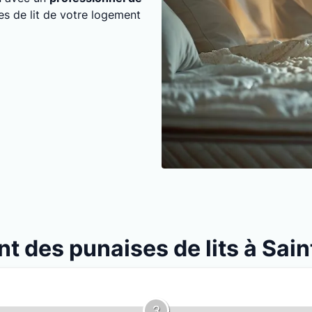
es de lit de votre logement
nt des punaises de lits à Sai
3